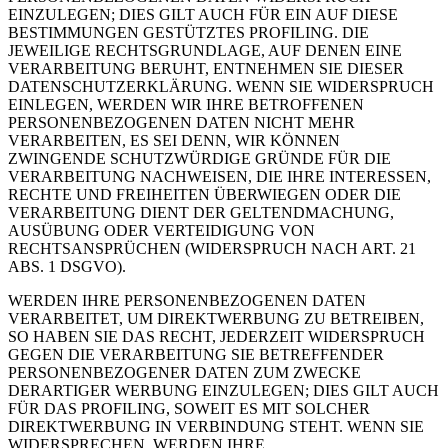
EINZULEGEN; DIES GILT AUCH FÜR EIN AUF DIESE
BESTIMMUNGEN GESTÜTZTES PROFILING. DIE
JEWEILIGE RECHTSGRUNDLAGE, AUF DENEN EINE
VERARBEITUNG BERUHT, ENTNEHMEN SIE DIESER
DATENSCHUTZERKLÄRUNG. WENN SIE WIDERSPRUCH
EINLEGEN, WERDEN WIR IHRE BETROFFENEN
PERSONENBEZOGENEN DATEN NICHT MEHR
VERARBEITEN, ES SEI DENN, WIR KÖNNEN
ZWINGENDE SCHUTZWÜRDIGE GRÜNDE FÜR DIE
VERARBEITUNG NACHWEISEN, DIE IHRE INTERESSEN,
RECHTE UND FREIHEITEN ÜBERWIEGEN ODER DIE
VERARBEITUNG DIENT DER GELTENDMACHUNG,
AUSÜBUNG ODER VERTEIDIGUNG VON
RECHTSANSPRÜCHEN (WIDERSPRUCH NACH ART. 21
ABS. 1 DSGVO).
WERDEN IHRE PERSONENBEZOGENEN DATEN
VERARBEITET, UM DIREKTWERBUNG ZU BETREIBEN,
SO HABEN SIE DAS RECHT, JEDERZEIT WIDERSPRUCH
GEGEN DIE VERARBEITUNG SIE BETREFFENDER
PERSONENBEZOGENER DATEN ZUM ZWECKE
DERARTIGER WERBUNG EINZULEGEN; DIES GILT AUCH
FÜR DAS PROFILING, SOWEIT ES MIT SOLCHER
DIREKTWERBUNG IN VERBINDUNG STEHT. WENN SIE
WIDERSPRECHEN, WERDEN IHRE